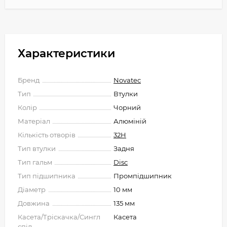
Характеристики
Бренд
Novatec
Тип
Втулки
Колір
Чорний
Матеріал
Алюміній
Кількість отворів
32H
Тип втулки
Задня
Тип гальм
Disc
Тип підшипника
Промпідшипник
Діаметр
10 мм
Довжина
135 мм
Касета/Тріскачка/Сингл
Касета
спід