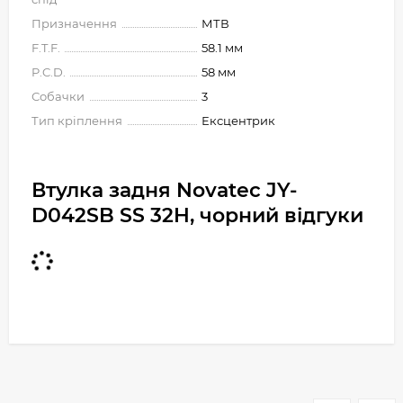
Призначення
МТВ
F.T.F.
58.1 мм
P.C.D.
58 мм
Собачки
3
Тип кріплення
Ексцентрик
Втулка задня Novatec JY-
D042SB SS 32H, чорний відгуки