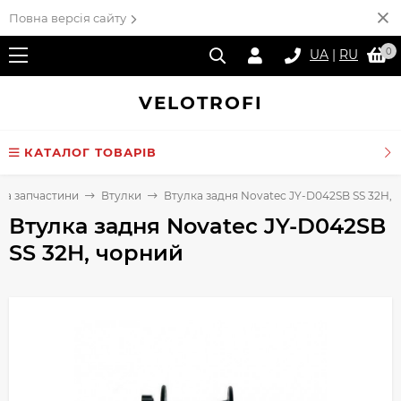
Повна версія сайту
0
UA
|
RU
VELO
TROFI
КАТАЛОГ ТОВАРІВ
та запчастини
Втулки
Втулка задня Novatec JY-D042SB SS 32H, 
Втулка задня Novatec JY-D042SB
SS 32H, чорний