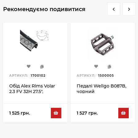
Рекомендуємо подивитися
АРТИКУЛ:
1700102
АРТИКУЛ:
1500005
Обід Alex Rims Volar
Педалі Wellgo B087B,
2.3 FV 32H 27.5",
чорний
чорний
1 525 грн.
1 527 грн.