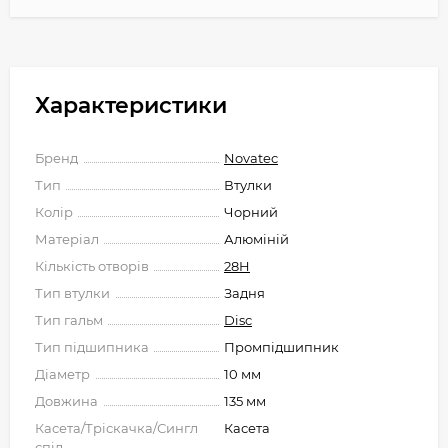
Характеристики
Бренд
Novatec
Тип
Втулки
Колір
Чорний
Матеріал
Алюміній
Кількість отворів
28H
Тип втулки
Задня
Тип гальм
Disc
Тип підшипника
Промпідшипник
Діаметр
10 мм
Довжина
135 мм
Касета/Тріскачка/Сингл
Касета
спід