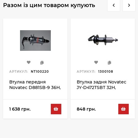
Разом із цим товаром купують
АРТИКУЛ:
NT100220
АРТИКУЛ:
1300108
Втулка передня
Втулка задня Novatec
Novatec D881SB-9 36H,
JY-D472TSBT 32H,
сірий-синій
чорний
1 638 грн.
848 грн.