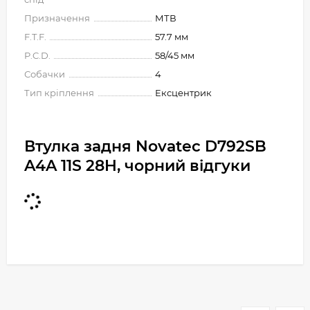
Призначення
МТВ
F.T.F.
57.7 мм
P.C.D.
58/45 мм
Собачки
4
Тип кріплення
Ексцентрик
Втулка задня Novatec D792SB
A4A 11S 28H, чорний відгуки