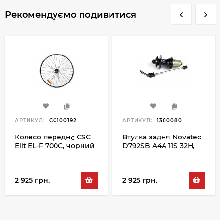
Рекомендуємо подивитися
АРТИКУЛ:
CC100192
АРТИКУЛ:
1300080
Колесо переднє CSC
Втулка задня Novatec
Elit EL-F 700C, чорний
D792SB A4A 11S 32H,
чорний
2 925 грн.
2 925 грн.