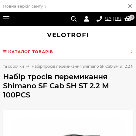
Повна версія сайту
0
UA
|
RU
VELO
TROFI
КАТАЛОГ ТОВАРІВ
и та сорочки
Набір тросів перемикання Shimano SF Cab SH ST 2.2 M
Набір тросів перемикання
Shimano SF Cab SH ST 2.2 M
100PCS