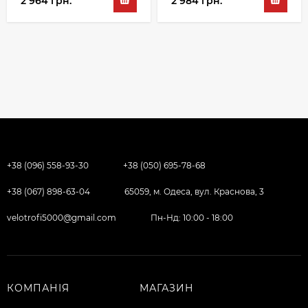
2 964 грн.
2 984 грн.
+38 (096) 558-93-30
+38 (050) 695-78-68
+38 (067) 898-63-04
65059, м. Одеса, вул. Краснова, 3
velotrofi5000@gmail.com
Пн-Нд: 10:00 - 18:00
КОМПАНІЯ
МАГАЗИН