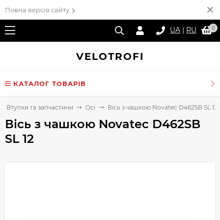
Повна версія сайту
0
UA
|
RU
VELO
TROFI
КАТАЛОГ ТОВАРІВ
Втулки та запчастини
Осі
Вісь з чашкою Novatec D462SB SL 12
Вісь з чашкою Novatec D462SB
SL 12