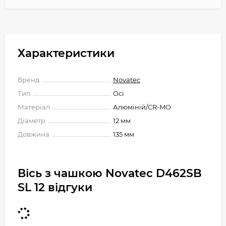
Характеристики
Бренд
Novatec
Тип
Осі
Матеріал
Алюміній/CR-MO
Діаметр
12 мм
Довжина
135 мм
Вісь з чашкою Novatec D462SB
SL 12 відгуки