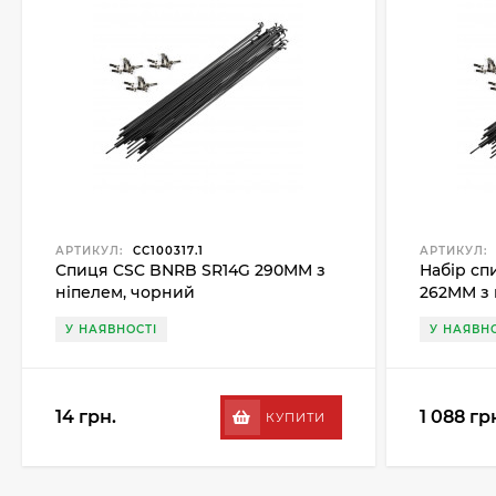
АРТИКУЛ:
CC100317.1
АРТИКУЛ:
Спиця CSC BNRB SR14G 290MM з
Набір сп
ніпелем, чорний
262MM з 
У НАЯВНОСТІ
У НАЯВНО
14 грн.
1 088 гр
КУПИТИ