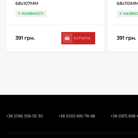
68x107MM
68x110M
У НАЯВНОСТІ
У НАЯВНО
391 грн.
391 грн.
КУПИТИ
+38 (096) 558-93-30
+38 (050) 695-78-68
+38 (067) 898