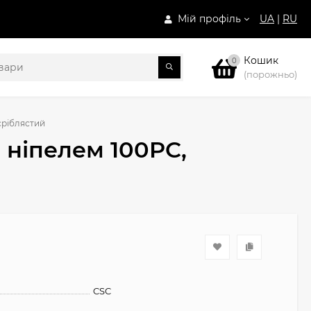
Мій профіль
UA
|
RU
Кошик
0
(порожньо)
сріблястий
 ніпелем 100PC,
CSC