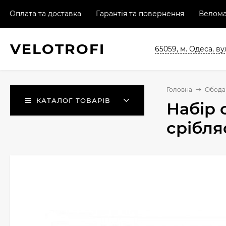
Оплата та доставка
Гарантія та повернення
Велома
VELO
TROFI
65059, м. Одеса, ву
Головна
Обода 
КАТАЛОГ ТОВАРІВ
Набір 
срібля