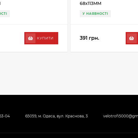
M
68x113MM
СТІ
У НАЯВНОСТІ
391 грн.
КУПИТИ
-63-04
65059, м. Одеса, вул. Краснова, 3
velotrofi5000@gm