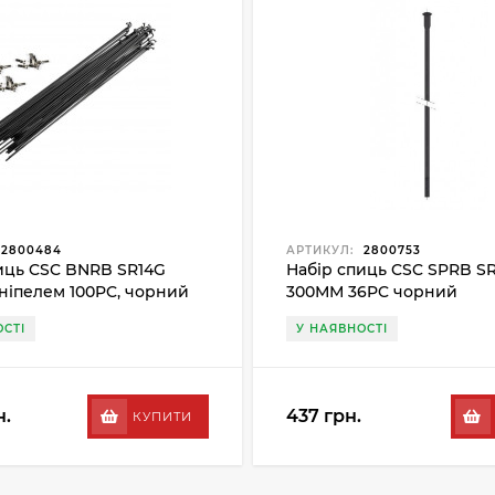
2800484
АРТИКУЛ:
2800753
иць CSC BNRB SR14G
Набір спиць CSC SPRB SR
ніпелем 100PC, чорний
300ММ 36PC чорний
СТІ
У НАЯВНОСТІ
н.
437 грн.
КУПИТИ