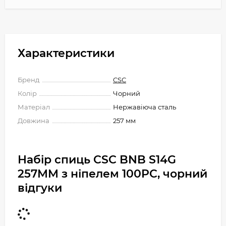
Характеристики
Бренд
CSC
Колір
Чорний
Матеріал
Нержавіюча сталь
Довжина
257 мм
Набір спиць CSC BNB S14G
257MM з ніпелем 100PC, чорний
відгуки