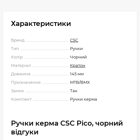
Характеристики
Бренд
CSC
Тип
Ручки
Колір
Чорний
Матеріал
Кратон
Довжина
145 мм
Призначення
MTB/BMX
Замок
Так
Комплект
Ручки керма
Ручки керма CSC Pico, чорний
відгуки