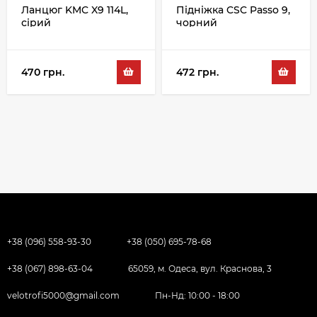
Ланцюг KMC X9 114L,
Підніжка CSC Passo 9,
сірий
чорний
470 грн.
472 грн.
+38 (096) 558-93-30
+38 (050) 695-78-68
+38 (067) 898-63-04
65059, м. Одеса, вул. Краснова, 3
velotrofi5000@gmail.com
Пн-Нд: 10:00 - 18:00