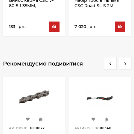
Винос керма CSC V-
Набір тросів гальма
80-5-1 35MM,
CSC Road SL-S 2M
сріблястий
100PC
133 грн.
7 020 грн.
Рекомендуємо подивитися
АРТИКУЛ:
1600022
АРТИКУЛ:
2800340