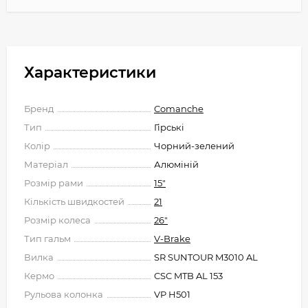
Характеристики
Бренд
Comanche
Тип
Гірські
Колір
Чорний-зелений
Матеріал
Алюміній
Розмір рами
15"
Кількість швидкостей
21
Розмір колеса
26"
Тип гальм
V-Brake
Вилка
SR SUNTOUR M3010 AL
Кермо
CSC MTB AL 153
Рульова колонка
VP H501