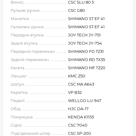
Винос
CSC SLU 80 5
Рульові ручки
CSC G80
Манетки
SHIMANO ST EF 41
Гальмівні ручки
SHIMANO ST EF 41
Передня втулка
JOY TECH JY-751
Задня втулка
JOY TECH JY-754
Передній перемикач
SHIMANO FD TZ31
Задній перемикач
SHIMANO RD TX35
Касета
SHIMANO MF TZ20
Ланцюг
KMC Z50
Шатун
CSC MA A643
Каретка
VP B32
Педалі
WELLGO LU-947
Обід
HJC DA-17
Покришка
KENDA K1153
Сідло
CSC 7040
Підсідельний штир
CSC SP-200