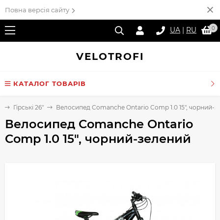
Повна версія сайту
0
UA
|
RU
VELO
TROFI
КАТАЛОГ ТОВАРІВ
и
Гірські 26"
Велосипед Comanche Ontario Comp 1.0 15", чорний-
Велосипед Comanche Ontario
Comp 1.0 15", чорний-зелений