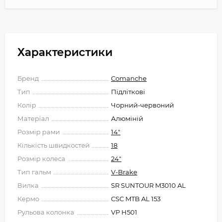
Характеристики
Бренд
Comanche
Тип
Підліткові
Колір
Чорний-червоний
Матеріал
Алюміній
Розмір рами
14"
Кількість швидкостей
18
Розмір колеса
24"
Тип гальм
V-Brake
Вилка
SR SUNTOUR M3010 AL
Кермо
CSC MTB AL 153
Рульова колонка
VP H501