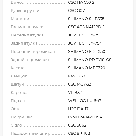
Винос
CSC HA C39 2
Рульові ручки
CSC G07
Манетки
SHIMANO SL RS35
Гальмівні ручки
CSC APS N412PD-1
Передня втулка
JOY TECH JY-751
Задня втулка
JOY TECH JY-754
Передній перемикач
SHIMANO FD TX50
Задній перемикач
SHIMANO RD TY18-GS
Касета
SHIMANO MF TZ20
Ланцюг
KMC Z50
Шатун
CSC MC A321
Каретка
VP B32
Педалі
WELLGO LU-947
Обід
HJC DA-17
Покришка
INNOVA IA2005A
Сідло
CSC 5062
Підсідельний штир
CSC SP-102