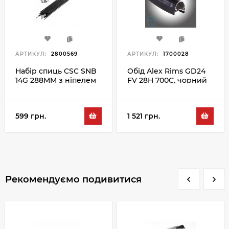
АРТИКУЛ:
2800569
АРТИКУЛ:
1700028
Набір спиць CSC SNB
Обід Alex Rims GD24
14G 288MM з ніпелем
FV 28H 700C, чорний
100PC, чорний
599 грн.
1 521 грн.
Рекомендуємо подивитися