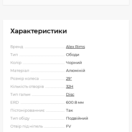
Характеристики
Бренд
Alex Rims
Тип
Ободи
Колір
Чорний
Матеріал
Алюміній
Розмір колеса
29"
Кількість отворів
32H
Тип гальм
Disc
ERD
600.8 мм
Пістонірованниє
Так
Тип обіду
Подвійний
Отвір під ніпель
FV