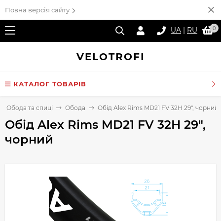
Повна версія сайту
0
UA
|
RU
VELO
TROFI
КАТАЛОГ ТОВАРІВ
Обода та спиці
Обода
Обід Alex Rims MD21 FV 32H 29", чорний
Обід Alex Rims MD21 FV 32H 29",
чорний