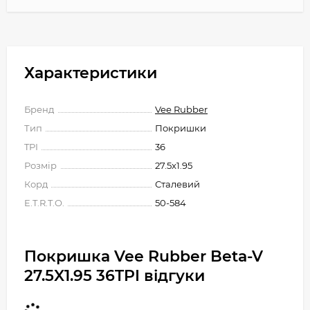
Характеристики
Бренд
Vee Rubber
Тип
Покришки
TPI
36
Розмір
27.5x1.95
Корд
Сталевий
E.T.R.T.O.
50-584
Покришка Vee Rubber Beta-V
27.5X1.95 36TPI відгуки