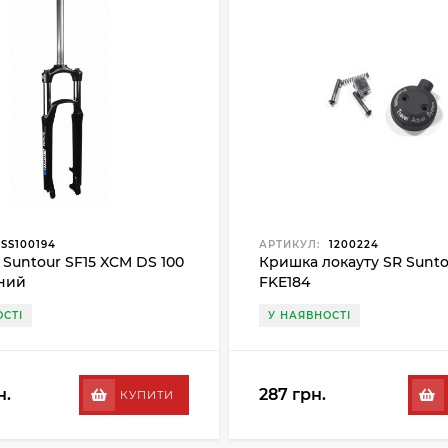
SS100194
АРТИКУЛ:
1200224
 Suntour SF15 XCM DS 100
Кришка локауту SR Sunto
рний
FKE184
СТІ
У НАЯВНОСТІ
н.
287 грн.
КУПИТИ