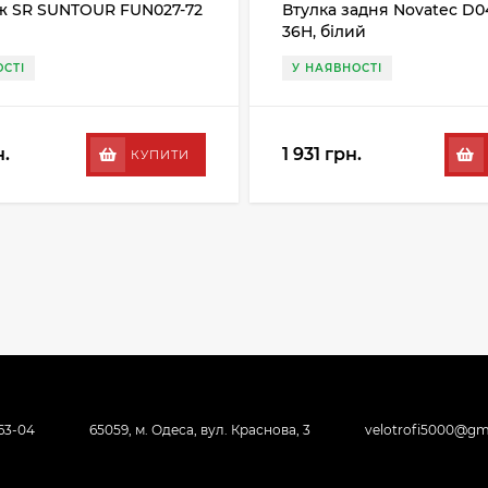
ж SR SUNTOUR FUN027-72
Втулка задня Novatec D0
36H, білий
СТІ
У НАЯВНОСТІ
н.
1 931 грн.
КУПИТИ
-63-04
65059, м. Одеса, вул. Краснова, 3
velotrofi5000@gm