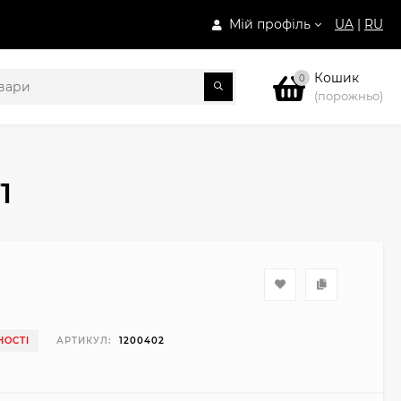
Мій профіль
UA
|
RU
Кошик
0
(порожньо)
1
НОСТІ
АРТИКУЛ:
1200402