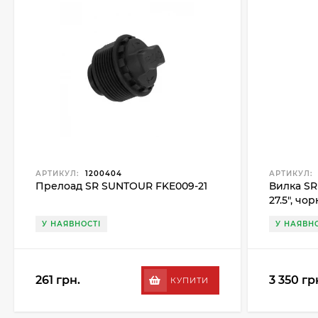
АРТИКУЛ:
1200404
АРТИКУЛ:
Прелоад SR SUNTOUR FKE009-21
Вилка SR
27.5", чо
У НАЯВНОСТІ
У НАЯВНО
261 грн.
3 350 гр
КУПИТИ