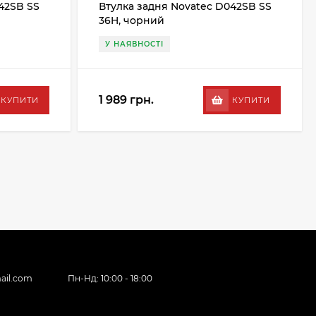
42SB SS
Втулка задня Novatec D042SB SS
36H, чорний
У НАЯВНОСТІ
1 989 грн.
КУПИТИ
КУПИТИ
ail.com
Пн-Нд: 10:00 - 18:00