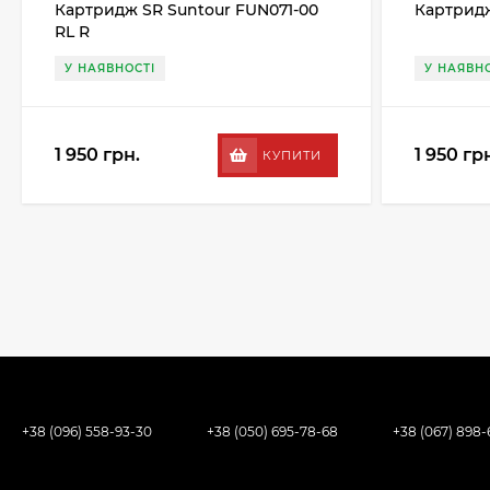
Картридж SR Suntour FUN071-00
Картрид
RL R
У НАЯВНОСТІ
У НАЯВНО
1 950 грн.
1 950 гр
КУПИТИ
+38 (096) 558-93-30
+38 (050) 695-78-68
+38 (067) 898