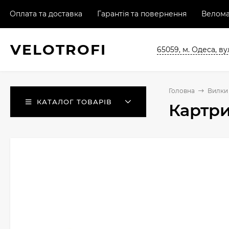
Оплата та доставка
Гарантія та повернення
Велома
VELO
TROFI
65059, м. Одеса, ву
Головна
Вилки 
КАТАЛОГ ТОВАРІВ
Картр