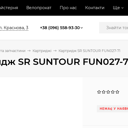
йстерня
Велопрокат
Про нас
Контакти
Ще
л. Краснова, 3
+38 (096) 558-93-30
та запчастини
Картриджі
Картридж SR SUNTOUR FUN027-71
идж SR SUNTOUR FUN027-7
НЕМАЄ У НАЯВ