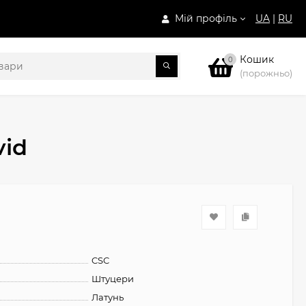
Мій профіль
UA
|
RU
Кошик
0
(порожньо)
vid
CSC
Штуцери
Латунь