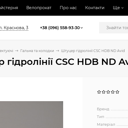
йстерня
Велопрокат
Про нас
Контакти
Ще
л. Краснова, 3
+38 (096) 558-93-30
ектуючі
Гальма та колодки
Штуцер гідролінії CSC HDB ND Avid
 гідролінії CSC HDB ND A
Бренд
Тип
Матеріал