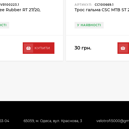
VR100223.1
АРТИКУЛ:
CC100669.1
ee Rubber RT 27/20,
Трос гальма CSC MTB ST 
СТІ
У НАЯВНОСТІ
30 грн.
КУПИТИ
-63-04
65059, м. Одеса, вул. Краснова, 3
velotrofi5000@gm