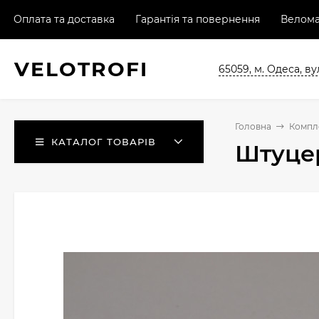
Оплата та доставка
Гарантія та повернення
Велома
VELO
TROFI
65059, м. Одеса, ву
Головна
Компл
КАТАЛОГ ТОВАРІВ
Штуцер