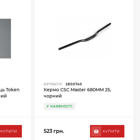
АРТИКУЛ:
2800740
ць Token
Кермо CSC Master 680MM 25,
ний
чорний
У НАЯВНОСТІ
523 грн.
КУПИТИ
КУПИТИ