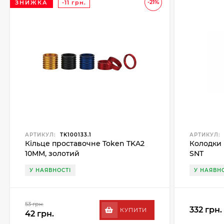
-21%
ЗНИЖКА
-11 грн.
АРТИКУЛ:
TK100133.1
АРТИКУЛ:
Кільце проставочне Token TKA2
Колодки 
10MM, золотий
SNT
У НАЯВНОСТІ
У НАЯВНО
53 грн.
332 грн.
КУПИТИ
42 грн.