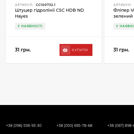
АРТИКУЛ:
CC100732.1
АРТИКУЛ:
Штуцер гідролінії CSC HDB ND
Фліпер V
Hayes
зелений
У НАЯВНОСТІ
У НАЯВНО
31 грн.
31 грн.
КУПИТИ
+38 (096) 558-93-30
+38 (050) 695-78-68
+38 (067) 898