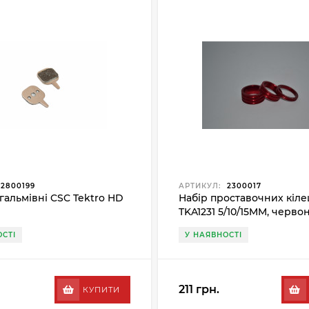
2800199
АРТИКУЛ:
2300017
гальмівні CSC Tektro HD
Набір проставочних кіле
TKA1231 5/10/15MM, черво
СТІ
У НАЯВНОСТІ
211 грн.
КУПИТИ