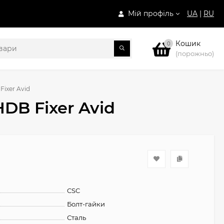
Мій профіль
UA
|
RU
Кошик
0
(порожньо)
ixer Avid
DB Fixer Avid
CSC
Болт-гайки
Сталь