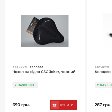
АРТИКУЛ:
2800688
АРТИКУЛ:
Чохол на сідло CSC Joker, чорний
Колодки 
У НАЯВНОСТІ
У НАЯВНО
690 грн.
287 грн.
КУПИТИ