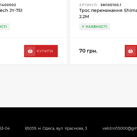
1400002
АРТИКУЛ:
SM100100.1
Tech JY-751
Трос перемикання Shima
2.2M
СТІ
У НАЯВНОСТІ
70 грн.
КУПИТИ
-63-04
65059, м. Одеса, вул. Краснова, 3
velotrofi5000@gm