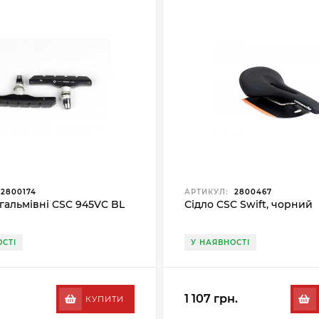
2800174
АРТИКУЛ:
2800467
гальмівні CSC 945VC BL
Сідло CSC Swift, чорний
СТІ
У НАЯВНОСТІ
1 107 грн.
КУПИТИ