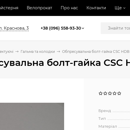
йстерня
Велопрокат
Про нас
Контакти
Ще
л. Краснова, 3
+38 (096) 558-93-30
ектуючі
Гальма та колодки
Обпресувальна болт-гайка CSC HDB F
увальна болт-гайка CSC H
Бренд
Тип
Матеріал