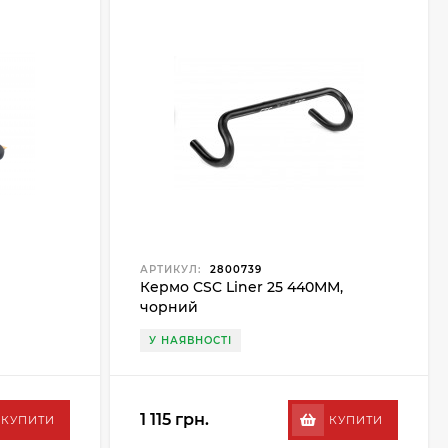
АРТИКУЛ:
2800739
Кермо CSC Liner 25 440ММ,
чорний
У НАЯВНОСТІ
1 115 грн.
КУПИТИ
КУПИТИ