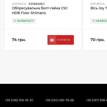
АРТИКУЛ:
CC100453.1
АРТИКУЛ:
Обпресувальна болт-гайка CSC
Вісь Joy 
HDB Fixer Shimano
У НАЯВНОСТІ
У НАЯВНО
74 грн.
70 грн.
КУПИТИ
+38 (096) 558-93-30
+38 (050) 695-78-68
+38 (067) 898