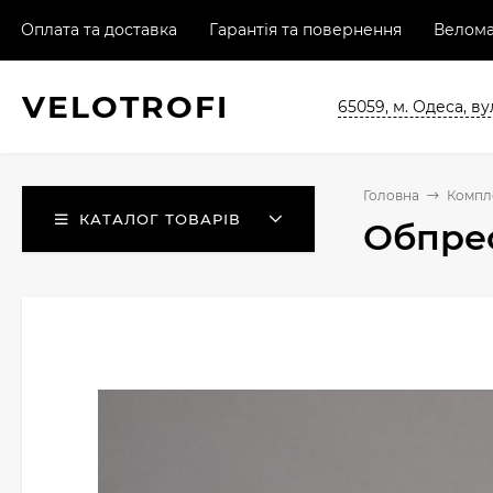
Оплата та доставка
Гарантія та повернення
Велома
VELO
TROFI
65059, м. Одеса, ву
Головна
Компл
КАТАЛОГ ТОВАРІВ
Обпрес