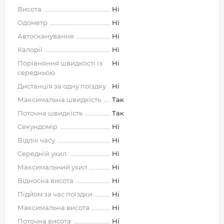
Висота
Ні
Одометр
Ні
Автосканування
Ні
Калорії
Ні
Порівняння швидкості із
Ні
середньою
Дистанція за одну поїздку
Ні
Максимальна швидкість
Так
Поточна швидкість
Так
Секундомір
Ні
Відлік часу
Ні
Середній ухил
Ні
Максимальний ухил
Ні
Відносна висота
Ні
Підйом за час поїздки
Ні
Максимальна висота
Ні
Поточна висота
Ні