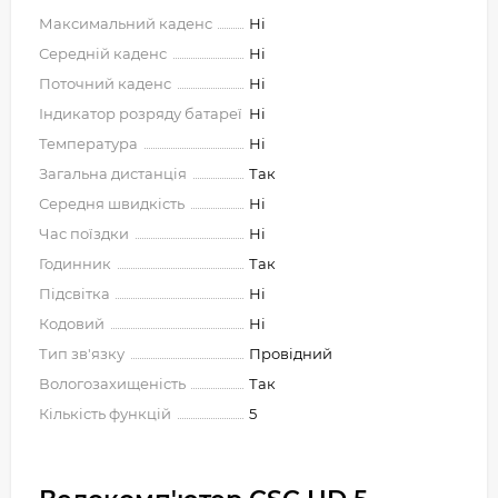
Максимальний каденс
Ні
Середній каденс
Ні
Поточний каденс
Ні
Індикатор розряду батареї
Ні
Температура
Ні
Загальна дистанція
Так
Середня швидкість
Ні
Час поїздки
Ні
Годинник
Так
Підсвітка
Ні
Кодовий
Ні
Тип зв'язку
Провідний
Вологозахищеність
Так
Кількість функцій
5