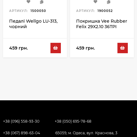
АРТИКУЛ:
1500050
АРТИКУЛ:
1900052
Педалі Wellgo LU-313,
Покришка Vee Rubber
чорний
Felix 29X2.10 36TPI
459 грн.
459 грн.
+38 (096) 558-93-30
+38 (050) 695-78-68
+38 (067) 898-63-04
65059, м. Одеса, вул. Краснова, 3