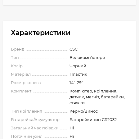
Характеристики
Бренд
CSC
Тип
Велокомп'ютери
Колір
Чорний
Матеріал
Пластик
Розмір колеса
14"-29"
Комплект
Комп'ютер, кріплення,
датчик, магніт, батарейки,
стяжки
Тип кріплення
Кермо/Винос
Батарейка/Акумулятор
Батарейки тип CR2032
Загальний час поїздки
Ні
Поточний ухил
Ні