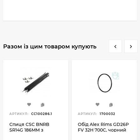
Разом із цим товаром купують
АРТИКУЛ:
CC100286.1
АРТИКУЛ:
1700032
Спиця CSC BNRB
Обід Alex Rims GD26P
SR14G 186MM з
FV 32H 700C, чорний
ніпелем, чорний