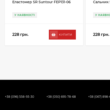
Еластомер SR Suntour FEP131-06
Сальник 
У НАЯВНОСТІ
У НАЯВНО
228 грн.
228 грн.
КУПИТИ
+38 (096) 558-93-30
+38 (050) 695-78-68
+38 (067) 898