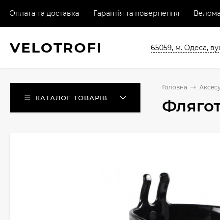
Оплата та доставка
Гарантія та повернення
Велома
VELO
TROFI
65059, м. Одеса, ву
Головна
Аксес
КАТАЛОГ ТОВАРІВ
Флягот