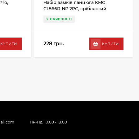
Pro,
Набір замків ланцюга KMC
CL566R-NP 2PC, сріблястий
У НАЯВНОСТІ
228 грн.
КУПИТИ
КУПИТИ
ail.com
Пн-Нд: 10:00 - 18:00