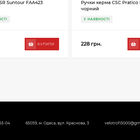
SR Suntour FAA423
Ручки керма CSC Pratico 
чорний
СТІ
У НАЯВНОСТІ
228 грн.
КУПИТИ
-63-04
65059, м. Одеса, вул. Краснова, 3
velotrofi5000@gm