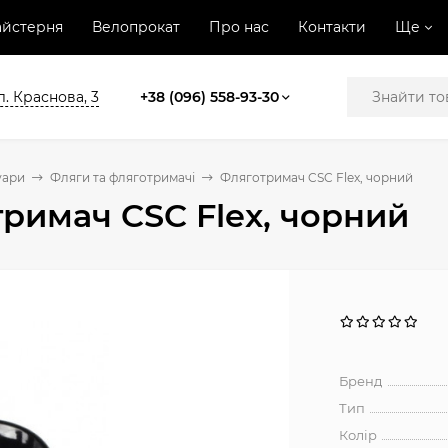
йстерня
Велопрокат
Про нас
Контакти
Ще
л. Краснова, 3
+38 (096) 558-93-30
уари
Фляги та фляготримачі
Фляготримач CSC Flex, чорний
римач CSC Flex, чорний
Бренд
Тип
Колір