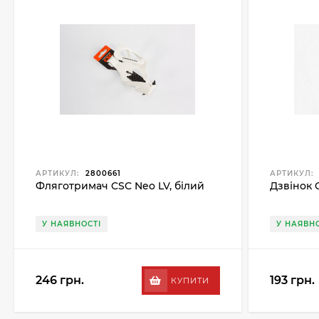
АРТИКУЛ:
2800661
АРТИКУЛ:
Фляготримач CSC Neo LV, білий
Дзвінок 
У НАЯВНОСТІ
У НАЯВНО
246 грн.
193 грн.
КУПИТИ