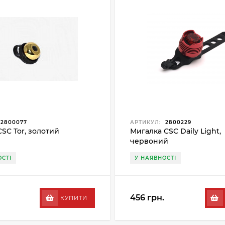
2800077
АРТИКУЛ:
2800229
CSC Tor, золотий
Мигалка CSC Daily Light,
червоний
СТІ
У НАЯВНОСТІ
456 грн.
КУПИТИ