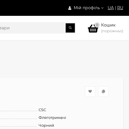
Мій профіль
UA
|
RU
Кошик
0
(порожньо)
CSC
Фляготримачі
Чорний