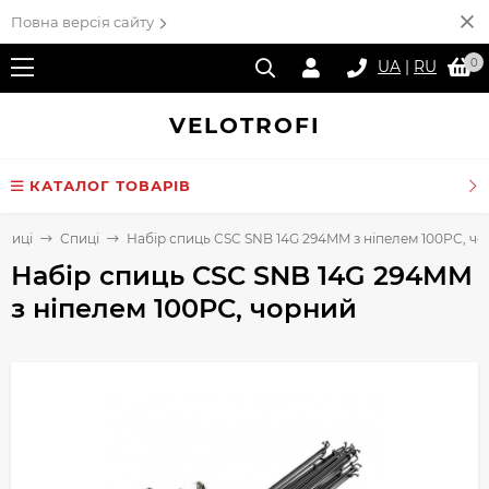
Повна версія сайту
0
UA
|
RU
VELO
TROFI
КАТАЛОГ ТОВАРІВ
спиці
Спиці
Набір спиць CSC SNB 14G 294MM з ніпелем 100PC, ч
Набір спиць CSC SNB 14G 294MM
з ніпелем 100PC, чорний