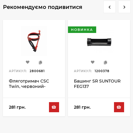
Рекомендуємо подивитися
НОВИНКА
АРТИКУЛ:
2800681
АРТИКУЛ:
1200378
Фляготримач CSC
Башинг SR SUNTOUR
Twin, червоний-
FEG137
чорний
281 грн.
281 грн.