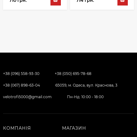
710 грн.
714 грн.
+38 (096) 558-93-30
+38 (050) 695-78-68
+38 (067) 898-63-04
65059, м. Одеса, вул. Краснова, 3
velotrofi5000@gmail.com
Пн-Нд: 10:00 - 18:00
КОМПАНІЯ
МАГАЗИН