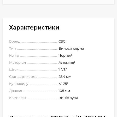
Характеристики
Бренд
CSC
Тип
Виноси керма
Колір
Чорний
Матеріал
Алюміній
Шток
1-1/8"
Стандарт керма
25.4 мм
Кут нахилу
+/- 25°
Довжина
105 мм
Комплект
Виніс руля