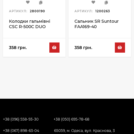
АРТИКУЛ:
2800190
АРТИКУЛ:
1200263
Колодки гальмівні
Сальник SR Suntour
CSC R-500C DUO
FAA169-40
358 грн.
358 грн.
+38 (096) 558-93-30
+38 (050) 695-78-68
+38 (067) 898-63-04
65059, м. Одеса, вул. Краснова, 3