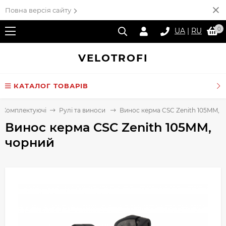
Повна версія сайту
0
UA
|
RU
VELO
TROFI
КАТАЛОГ ТОВАРІВ
Комплектуючі
Рулі та виноси
Винос керма CSC Zenith 105MM, 
Винос керма CSC Zenith 105MM,
чорний