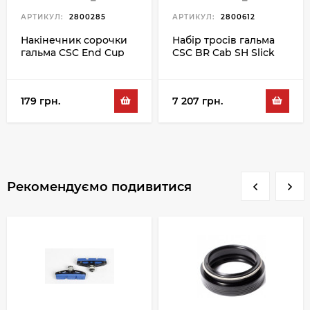
АРТИКУЛ:
2800285
АРТИКУЛ:
2800612
Накінечник сорочки
Набір тросів гальма
гальма CSC End Cup
CSC BR Cab SH Slick
BR-5AC 5MM, зелений
SLS 2M 100PC
179 грн.
7 207 грн.
Рекомендуємо подивитися