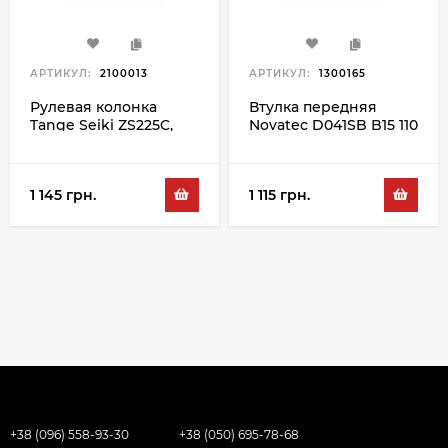
АРТИКУЛ:
2100013
АРТИКУЛ:
1300165
Рулевая колонка
Втулка передняя
Tange Seiki ZS225C,
Novatec D041SB B15 110
черный
36H, черный
1 145 грн.
1 115 грн.
+38 (096) 558-93-30
+38 (050) 695-78-68