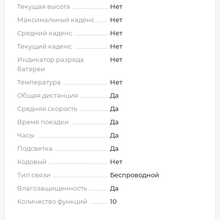
Текущая высота
Нет
Максимальный каденс
Нет
Средний каденс
Нет
Текущий каденс
Нет
Индикатор разряда
Нет
батареи
Температура
Нет
Общая дистанция
Да
Средняя скорость
Да
Время поездки
Да
Часы
Да
Подсветка
Да
Кодовый
Нет
Тип связи
Беспроводной
Влагозащищенность
Да
Количество функций
10