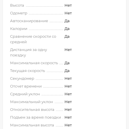
Высота
Нет
Одометр
Нет
Автосканирование
Да
Калории
Да
Сравнение скорости со
Да
средней
Дистанция за одну
Нет
поездку
Максимальная скорость
Да
Текущая скорость
Да
Секундомер
Нет
Отсчет времени
Нет
Средний уклон
Нет
Максимальный уклон
Нет
Относительная высота
Нет
Подъем за время поездки
Нет
Максимальная высота
Нет