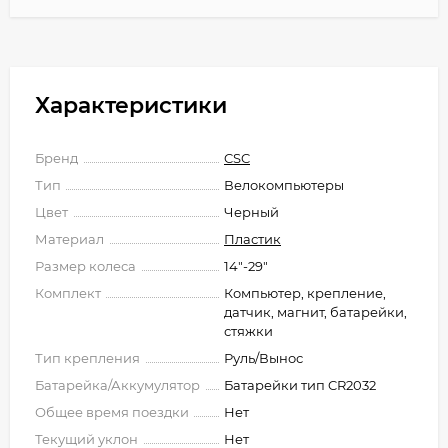
Характеристики
Бренд
CSC
Тип
Велокомпьютеры
Цвет
Черный
Материал
Пластик
Размер колеса
14"-29"
Комплект
Компьютер, крепление,
датчик, магнит, батарейки,
стяжки
Тип крепления
Руль/Вынос
Батарейка/Аккумулятор
Батарейки тип CR2032
Общее время поездки
Нет
Текущий уклон
Нет