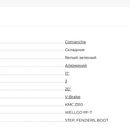
Comanche
Складные
Белый-зеленый
Алюминий
11"
3
20"
V-Brake
KMC Z510
WELLGO PF-7
STEP, FENDERS, BOOT