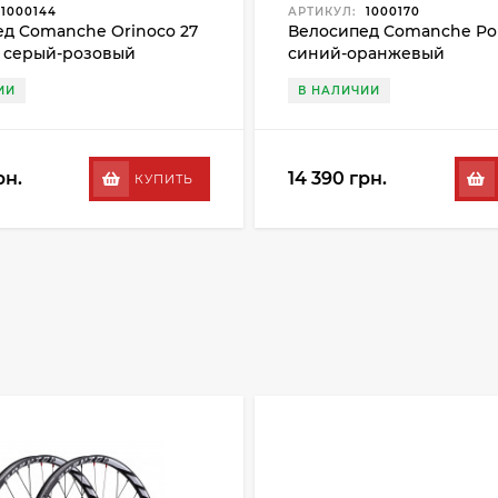
1000144
АРТИКУЛ:
1000170
д Comanche Orinoco 27
Велосипед Comanche Pony
", серый-розовый
синий-оранжевый
ИИ
В НАЛИЧИИ
рн.
14 390 грн.
КУПИТЬ