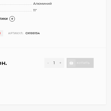
Алюминий
11"
СТИКИ
И
АРТИКУЛ:
CH100154
рн.
-
+
КУПИТЬ