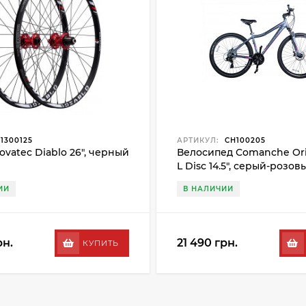
1300125
АРТИКУЛ:
CH100205
ovatec Diablo 26", черный
Велосипед Comanche Ori
L Disc 14.5", серый-розов
ИИ
В НАЛИЧИИ
рн.
21 490 грн.
КУПИТЬ