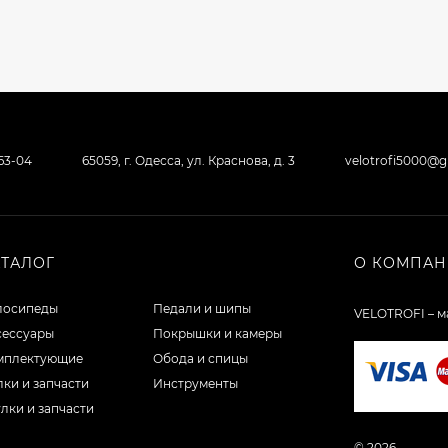
-63-04
65059, г. Одесса, ул. Краснова, д. 3
velotrofi5000@
АТАЛОГ
О КОМПА
лосипеды
Педали и шипы
VELOTROFI – м
сессуары
Покрышки и камеры
мплектующие
Обода и спицы
ки и запчасти
Инструменты
лки и запчасти
© 2026