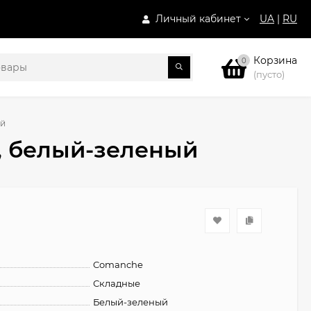
Личный кабинет
UA
|
RU
Корзина
0
(пусто)
ый
", белый-зеленый
Comanche
Складные
Белый-зеленый