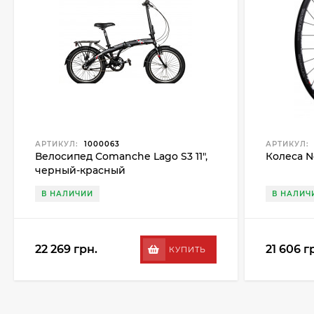
АРТИКУЛ:
1000063
АРТИКУЛ:
Велосипед Comanche Lago S3 11",
Колеса N
черный-красный
В НАЛИЧИИ
В НАЛИЧ
22 269 грн.
21 606 г
КУПИТЬ