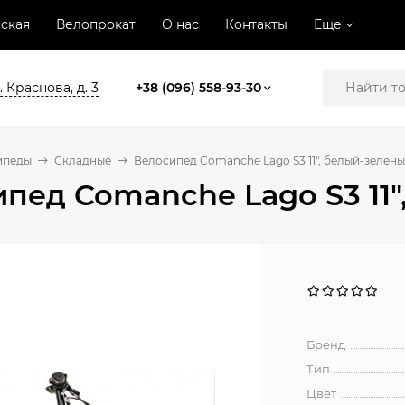
ская
Велопрокат
О нас
Контакты
Еще
. Краснова, д. 3
+38 (096) 558-93-30
ипеды
Складные
Велосипед Comanche Lago S3 11", белый-зелен
пед Comanche Lago S3 11
Бренд
Тип
Цвет